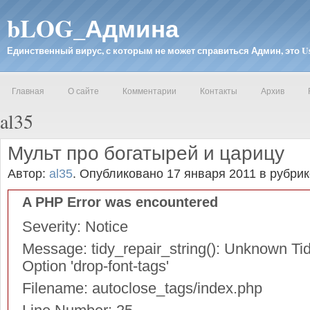
bLOG_Админа
Единственный вирус, с которым не может справиться Админ, это 
Главная
О сайте
Комментарии
Контакты
Архив
al35
Мульт про богатырей и царицу
Автор:
al35
.
Опубликовано 17 января 2011
в рубри
A PHP Error was encountered
Severity: Notice
Message: tidy_repair_string(): Unknown Tid
Option 'drop-font-tags'
Filename: autoclose_tags/index.php