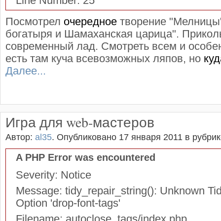
Line Number: 25
Посмотрел
очередное
творение "Мелницы"
богатыря и Шамаханская царица". Прикол
современный лад. Смотреть всем и особен
есть там куча всевозможных ляпов, но
куд
Далее...
Игра для web-мастеров
Автор:
al35
.
Опубликовано 17 января 2011
в рубри
A PHP Error was encountered
Severity: Notice
Message: tidy_repair_string(): Unknown Tid
Option 'drop-font-tags'
Filename: autoclose_tags/index.php