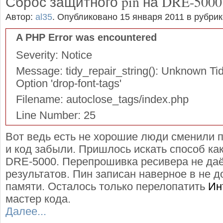
Сброс защитного pin на DRE-5000
Автор:
al35
.
Опубликовано 15 января 2011
в рубри
A PHP Error was encountered
Severity: Notice
Message: tidy_repair_string(): Unknown Tid
Option 'drop-font-tags'
Filename: autoclose_tags/index.php
Line Number: 25
Вот ведь есть не хорошие люди сменили п
и код забыли. Пришлось искать способ как
DRE-5000. Перепрошивка ресивера не да
результатов. Пин записан наверное в не 
памяти. Осталось только перелопатить
Ин
мастер кода.
Далее...