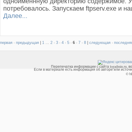
одноименнную директорию содержимое. У
потребовалось. Запускаем ftpserv.exe и н
Далее...
первая
·
предыдущая
|
1
…
2
·
3
·
4
·
5
·
6
·
7
·
8
|
следующая
·
последня
Перепечатка информации с сайта logadmin.ru, в
Если в материале есть информация об авторе или источни
© b