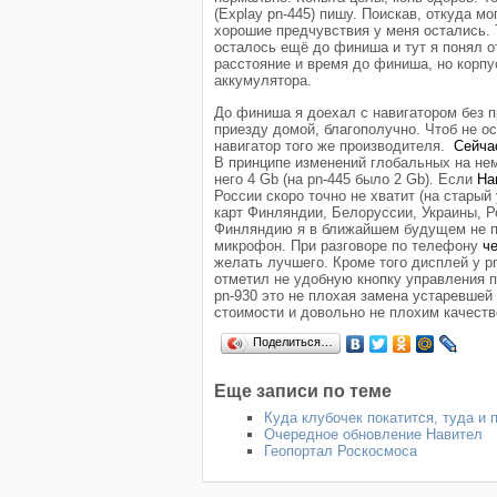
(Explay pn-445) пишу. Поискав, откуда м
хорошие предчувствия у меня остались. 
осталось ещё до финиша и тут я понял о
расстояние и время до финиша, но корп
аккумулятора.
До финиша я доехал с навигатором без п
приезду домой, благополучно. Чтоб не о
навигатор того же производителя.
Сейча
В принципе изменений глобальных на нем
него 4 Gb (на pn-445 было 2 Gb). Если
На
России скоро точно не хватит (на старый
карт Финляндии, Белоруссии, Украины, Ро
Финляндию я в ближайшем будущем не пл
микрофон. При разговоре по телефону
ч
желать лучшего. Кроме того дисплей у pn
отметил не удобную кнопку управления п
pn-930 это не плохая замена устаревшей
стоимости и довольно не плохим качест
Поделиться…
Еще записи по теме
Куда клубочек покатится, туда и п
Очередное обновление Навител
Геопортал Роскосмоса