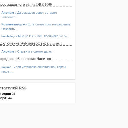
рос защитного pin на DRE-5000
Аноним »
Да согласен совет устарел.
Работает...
Комментатор 6 »
Есть более простое решение.
Откатить...
Smehahay »
Мне на DRE-5000, прошивка 3.0.64,...
дключение Web интерфейса utorrent
Аноним »
Статья и в самом деле...
ередное обновление Навител
migun31 »
при установке обновленной карты
пишет...
итателей RSS
годня:
21
ера:
44