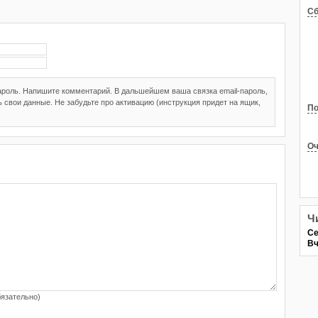
Сб
пароль. Напишите комментарий. В дальшейшем ваша связка email-пароль,
 свои данные. Не забудьте про активацию (инструкция придет на ящик,
По
Оч
Ч
Се
Вч
бязательно)