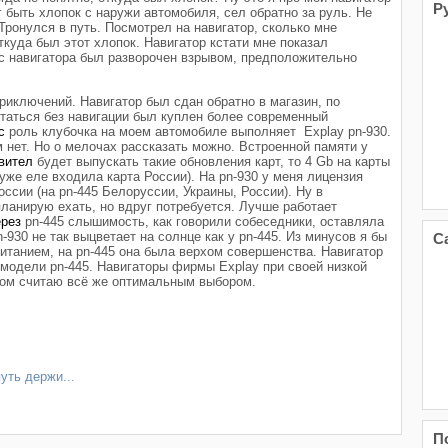
Р
ог быть хлопок с наружи автомобиля, сел обратно за руль. Не
Тронулся в путь. Посмотрел на навигатор, сколько мне
ткуда был этот хлопок. Навигатор кстати мне показал
ус навигатора был разворочен взрывом, предположительно
риключений. Навигатор был сдан обратно в магазин, по
статься без навигации был куплен более современный
с
роль клубочка на моем автомобиле выполняет Explay pn-930.
 нет. Но о мелочах рассказать можно. Встроенной памяти у
вител
будет выпускать такие обновления карт, то 4 Gb на карты
 уже еле входила карта России). На pn-930 у меня лицензия
ссии (на pn-445 Белоруссии, Украины, России). Ну в
анирую ехать, но вдруг потребуется. Лучше работает
ерез
pn-445 слышимость, как говорили собеседники, оставляла
С
-930 не так выцветает на солнце как у pn-445. Из минусов я бы
итанием, на pn-445 она была верхом совершенства. Навигатор
 модели pn-445. Навигаторы фирмы Explay при своей низкой
вом считаю всё же оптимальным выбором.
уть держи...
П