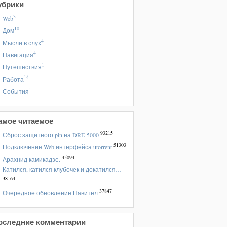
убрики
3
Web
10
Дом
4
Мысли в слух
4
Навигация
1
Путешествия
14
Работа
1
События
амое читаемое
93215
Сброс защитного pin на DRE-5000
51303
Подключение Web интерфейса utorrent
45094
Арахнид камикадзе.
Катился, катился клубочек и докатился…
38164
37847
Очередное обновление Навител
оследние комментарии