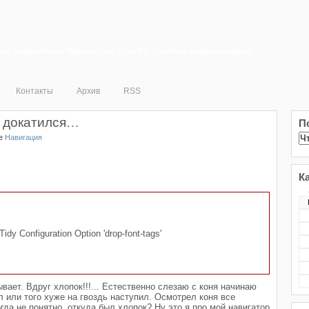
ет справиться Админ, это User PC (любых модификаций)
Контакты
Архив
RSS
и докатился…
П
ке
Навигация
К
idy Configuration Option 'drop-font-tags'
ывает. Вдруг хлопок!!!... Естественно слезаю с коня начинаю
л или того хуже на гвоздь наступил. Осмотрел коня все
гда не понятно, откуда был хлопок?
Ну это я про мой навигатор