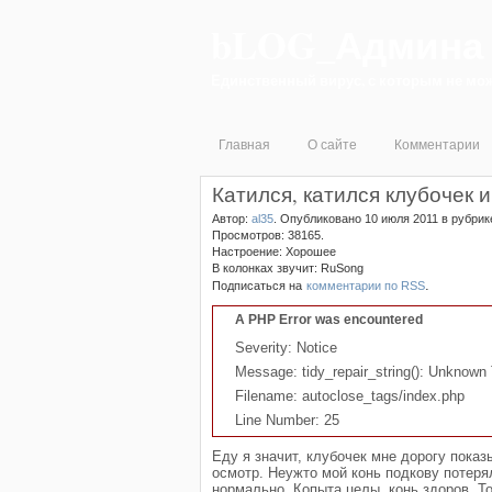
bLOG_Админа
Единственный вирус, с которым не мож
Главная
О сайте
Комментарии
Катился, катился клубочек 
Автор:
al35
.
Опубликовано 10 июля 2011
в рубри
Просмотров: 38165.
Настроение: Хорошее
В колонках звучит: RuSong
.
Подписаться на
комментарии по RSS
A PHP Error was encountered
Severity: Notice
Message: tidy_repair_string(): Unknown T
Filename: autoclose_tags/index.php
Line Number: 25
Еду я значит, клубочек мне дорогу показ
осмотр. Неужто мой конь подкову потеря
нормально. Копыта целы, конь здоров. То