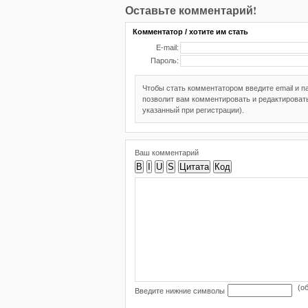
Оставьте комментарий!
Комментатор / хотите им стать
E-mail:
Пароль:
Чтобы стать комментатором введите email и 
позволит вам комментировать и редактировать
указанный при регистрации).
Ваш комментарий
B
I
U
S
Цитата
Код
(о
Введите нижние символы