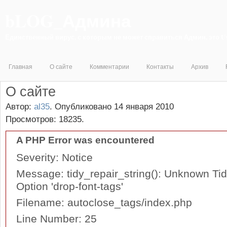
bLOG_Админа
Единственный вирус, с которым не может справиться Админ, это 
Главная
О сайте
Комментарии
Контакты
Архив
О сайте
Автор:
al35
.
Опубликовано 14 января 2010
Просмотров: 18235.
A PHP Error was encountered
Severity: Notice
Message: tidy_repair_string(): Unknown Tid
Option 'drop-font-tags'
Filename: autoclose_tags/index.php
Line Number: 25